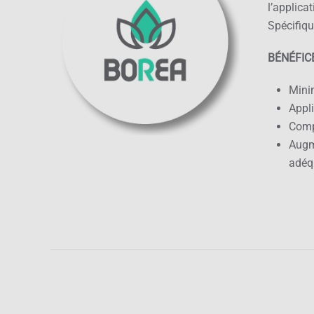
l’applica
Spécifiqu
BÉNÉFIC
Minim
Appli
Compa
Augm
adéq