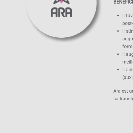
BÉNÉFIC
Il fa
post-
Il st
augm
forma
Il au
meill
Il ai
(auxi
Ara est u
sa transf