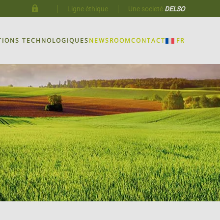
Ligne éthique
Une societé
DELSO
TIONS TECHNOLOGIQUES
NEWSROOM
CONTACT
FR