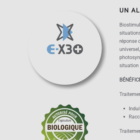
UN AL
Biostimul
situation
réponse d
universel
photosynt
situation
BÉNÉFIC
Traitemen
Indui
Racc
Traitemen