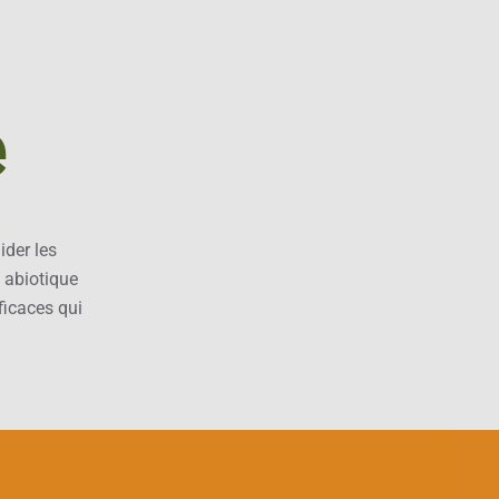
e
der les
s abiotique
fficaces qui