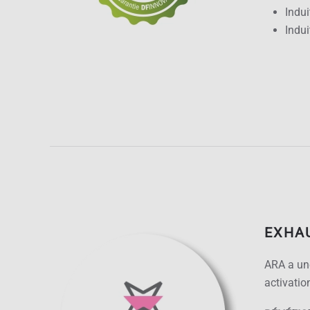
Indui
Indui
EXHA
ARA a une
activation