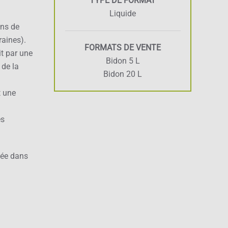
TYPE DE FORMAT
Liquide
ons de
raines).
FORMATS DE VENTE
it par une
Bidon 5 L
 de la
Bidon 20 L
t une
es
evée dans