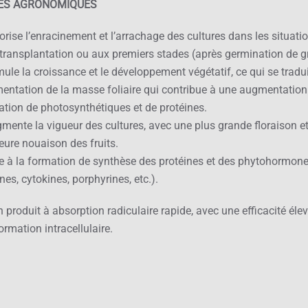
ES AGRONOMIQUES
vorise l’enracinement et l’arrachage des cultures dans les situati
transplantation ou aux premiers stades (après germination de g
imule la croissance et le développement végétatif, ce qui se tradu
entation de la masse foliaire qui contribue à une augmentation
tion de photosynthétiques et de protéines.
gmente la vigueur des cultures, avec une plus grande floraison e
eure nouaison des fruits.
de à la formation de synthèse des protéines et des phytohormon
nes, cytokines, porphyrines, etc.).
n produit à absorption radiculaire rapide, avec une efficacité él
ormation intracellulaire.