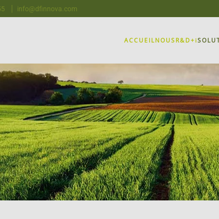
55
info@dfinnova.com
ACCUEIL
NOUS
R&D+i
SOLU