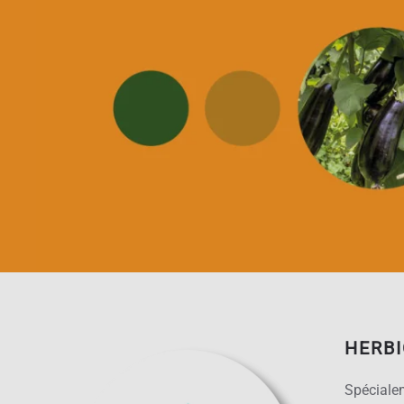
HERB
Spécialem