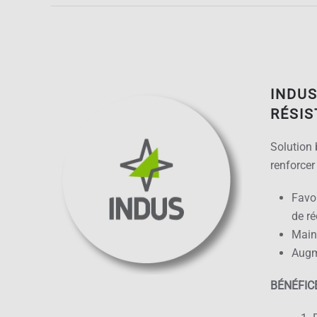
INDUS
RÉSI
Solution 
renforcer 
Favor
de ré
Maint
Augme
BÉNÉFIC