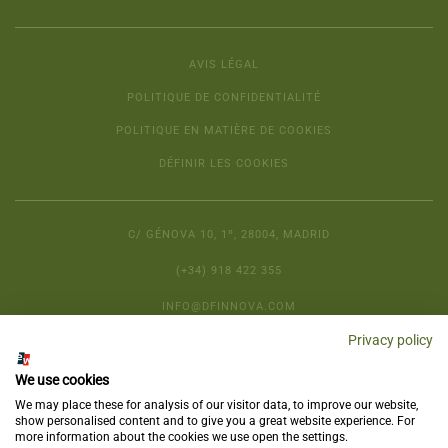
AVIS LÉGAL
POLITIQUE DE CONFIDENTIALITÉ
POLITIQUE EN MATIÈRE DE COOKIES
DÉFINIR LES COOKIES
C/ GÉNOVA 10, 1º, 28004, MADRID
(+34) 918 422 355
INFO@DFINNOVA.COM
Privacy policy
We use cookies
We may place these for analysis of our visitor data, to improve our website,
show personalised content and to give you a great website experience. For
more information about the cookies we use open the settings.