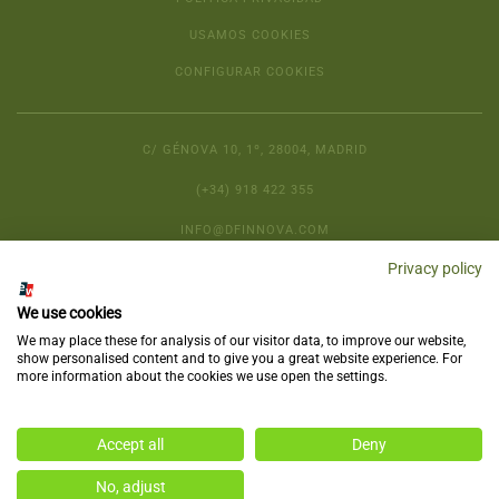
USAMOS COOKIES
CONFIGURAR COOKIES
C/ GÉNOVA 10, 1º, 28004, MADRID
(+34) 918 422 355
INFO@DFINNOVA.COM
Privacy policy
We use cookies
We may place these for analysis of our visitor data, to improve our website,
show personalised content and to give you a great website experience. For
more information about the cookies we use open the settings.
Copyright © 2025
DELSO
, All rights reserved.
Accept all
Deny
No, adjust