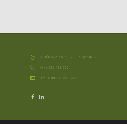
C/ GÉNOVA 10, 1º, 28004, MADRID
(+34) 918 422 355
INFO@DFINNOVA.COM