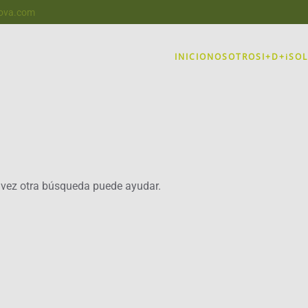
nova.com
INICIO
NOSOTROS
I+D+i
SO
 vez otra búsqueda puede ayudar.