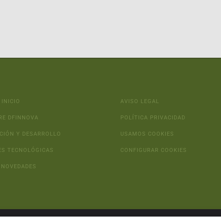
 INICIO
AVISO LEGAL
RE DFINNOVA
POLÍTICA PRIVACIDAD
CIÓN Y DESARROLLO
USAMOS COOKIES
ES TECNOLÓGICAS
CONFIGURAR COOKIES
 NOVEDADES