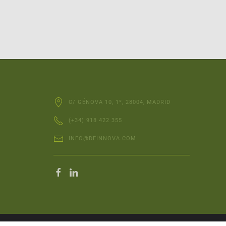
C/ GÉNOVA 10, 1º, 28004, MADRID
(+34) 918 422 355
INFO@DFINNOVA.COM