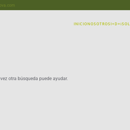
nova.com
INICIO
NOSOTROS
I+D+i
SO
 vez otra búsqueda puede ayudar.