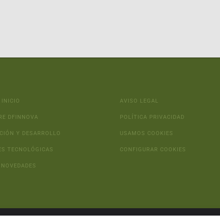
 INICIO
AVISO LEGAL
RE DFINNOVA
POLÍTICA PRIVACIDAD
CIÓN Y DESARROLLO
USAMOS COOKIES
ES TECNOLÓGICAS
CONFIGURAR COOKIES
 NOVEDADES