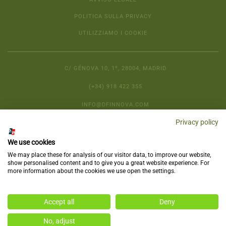
POLITICA SULLA PRIVACY
UTILIZZIAMO I COOKIE
C/ GÉNOVA 10, 1º, 28004, MADRID
(+34) 918 422 355
INFO@DFINNOVA.COM
Privacy policy
We use cookies
We may place these for analysis of our visitor data, to improve our website,
show personalised content and to give you a great website experience. For
more information about the cookies we use open the settings.
Copyright © 2025
DELSO
, All rights reserved.
Accept all
Deny
No, adjust