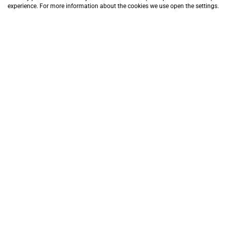
experience. For more information about the cookies we use open the settings.
Hablar de AXON es hablar de
eficacias en tratamiento
Muchos son los factores que pueden llegar a influir en
agronómica de control de una plaga o enfermedad.
Algunos de los factores no pueden ser controlados por
Uno de los parámetros más determinantes es
la cali
pH,
y sí es importante, ya que un rango no adecuado
consecuencia una disminución de la eficacia del trat
2+
+
Un agua dura
contiene cationes como Mg
y Ca
, q
problema importante, ya que es sinónimo de falta de 
considerablemente la eficacia del tratamiento.