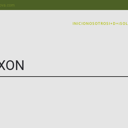
nova.com
INICIO
NOSOTROS
I+D+i
SO
XON