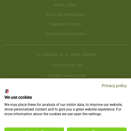
AVISO LEGAL
POLÍTICA PRIVACIDAD
USAMOS COOKIES
CONFIGURAR COOKIES
C/ GÉNOVA 10, 1º, 28004, MADRID
(+34) 918 422 355
INFO@DFINNOVA.COM
Privacy policy
We use cookies
We may place these for analysis of our visitor data, to improve our website,
show personalised content and to give you a great website experience. For
more information about the cookies we use open the settings.
Copyright © 2025
DELSO
, All rights reserved.